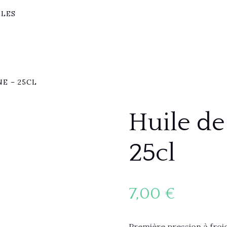
LLES
E – 25CL
Huile de
25cl
7,00
€
Première pression à froi