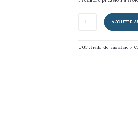
QUANTITÉ
AJOUTER A
DE
HUILE
DE
UGS :
huile-de-cameline
C
CAMELINE
-
25CL