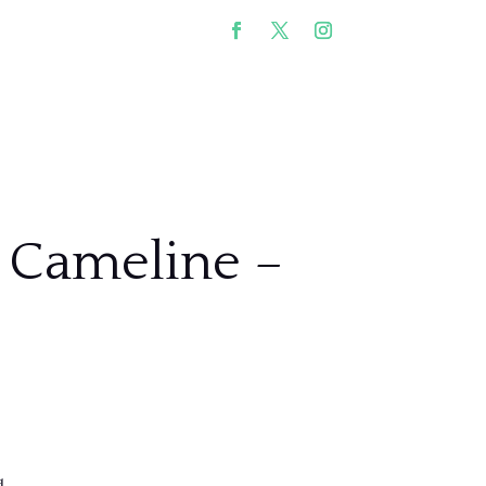
 Cameline –
d