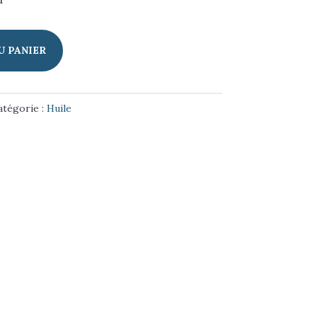
U PANIER
atégorie :
Huile